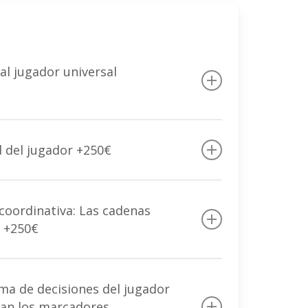
al jugador universal
 del jugador
eferenciada
d del jugador +250€
P)
s del jugador en las SSPs
renamiento
coordinativa: Las cadenas
a +250€
n con la toma de decisiones
ma de decisiones del jugador
optimizador
an los marcadores