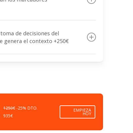
 coadyuvante
 jugador
uego
 toma de decisiones del
o
le genera el contexto +250€
ión del jugador
ión
e comunicación
ción
1250€
-25% DTO.
EMPIEZA
HOY
935€