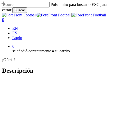
Saltar
Pulse Intro para buscar o ESC para
al
cerrar
Buscar
contenido
Cerrar
principal
búsqueda
0
Menú
EN
ES
Login
0
se añadió correctamente a su carrito.
¡Oferta!
Descripción