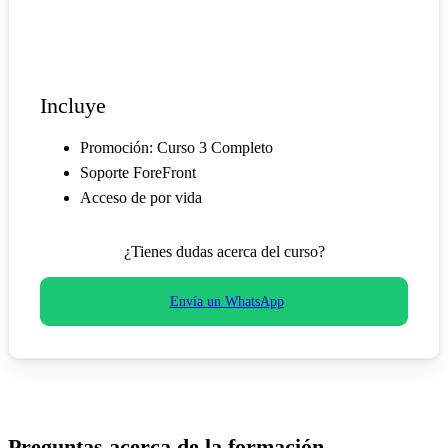
original
actual
Empieza Hoy
era:
es:
€1.250.
€935.
Incluye
Promoción: Curso 3 Completo
Soporte ForeFront
Acceso de por vida
¿Tienes dudas acerca del curso?
Envía un WhatsApp
Preguntas acerca de la formación