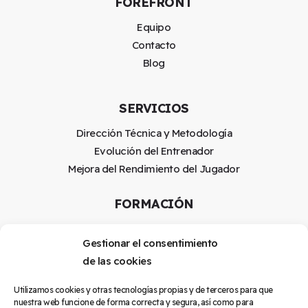
FOREFRONT
Equipo
Contacto
Blog
SERVICIOS
Dirección Técnica y Metodología
Evolución del Entrenador
Mejora del Rendimiento del Jugador
FORMACIÓN
Programa formativo
Gestionar el consentimiento
Mentoring
de las cookies
LEGAL
Utilizamos cookies y otras tecnologías propias y de terceros para que
nuestra web funcione de forma correcta y segura, así como para