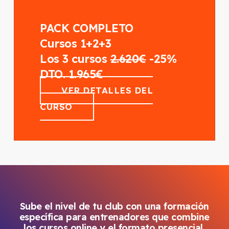
PACK COMPLETO
Cursos 1+2+3
Los 3 cursos
2.620€
-25%
DTO. 1.965€
VER DETALLES DEL
CURSO
Sube el nivel de tu club con una formación
específica para entrenadores que combine
los cursos online y el formato presencial,