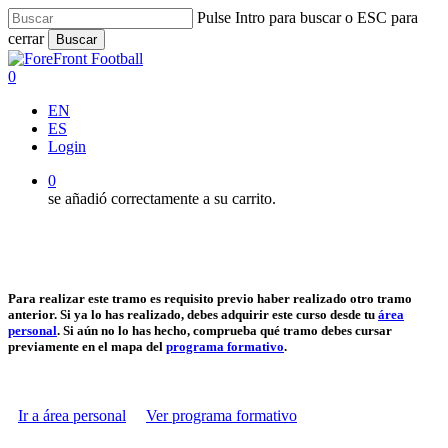
Saltar
Pulse Intro para buscar o ESC para
al
cerrar
Buscar
contenido
Cerrar
principal
búsqueda
0
Menú
EN
ES
Login
0
se añadió correctamente a su carrito.
Para realizar este tramo es requisito previo haber realizado otro tramo
anterior. Si ya lo has realizado, debes adquirir este curso desde tu
área
personal
. Si aún no lo has hecho, comprueba qué tramo debes cursar
previamente en el mapa del
programa formativo
.
Ir a área personal
Ver programa formativo